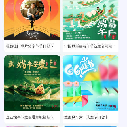
¥ 29
¥ 29
橙色暖阳碟片父亲节节日贺卡
中国风插画端午节祝福公司端午放假通知贺卡
¥ 29
¥ 29
企业端午节放假通知祝福贺卡
童趣风车六一儿童节日贺卡